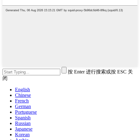
按 Enter 进行搜索或按 ESC 关
闭
English
Chinese
French
German
Portuguese
Spanish
Russian
Japanese
Korean